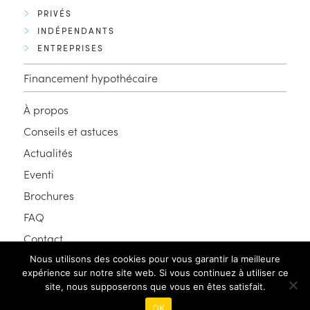
PRIVÉS
INDÉPENDANTS
ENTREPRISES
Financement hypothécaire
À propos
Conseils et astuces
Actualités
Eventi
Brochures
FAQ
Contact
Nous utilisons des cookies pour vous garantir la meilleure
expérience sur notre site web. Si vous continuez à utiliser ce
FR
IT
site, nous supposerons que vous en êtes satisfait.
OK