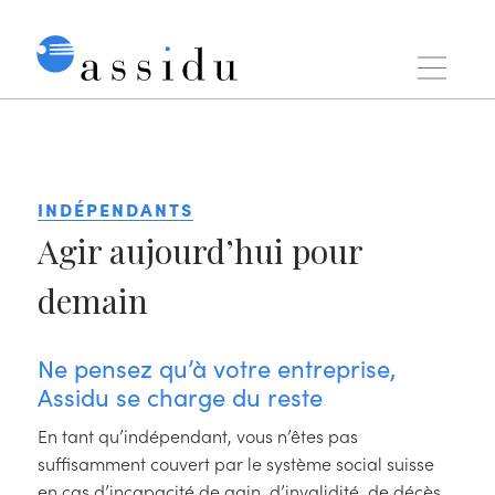
Aller
au
contenu
Assidu
INDÉPENDANTS
Agir aujourd’hui pour
demain
Ne pensez qu’à votre entreprise,
Assidu se charge du reste
En tant qu’indépendant, vous n’êtes pas
suffisamment couvert par le système social suisse
en cas d’incapacité de gain, d’invalidité, de décès