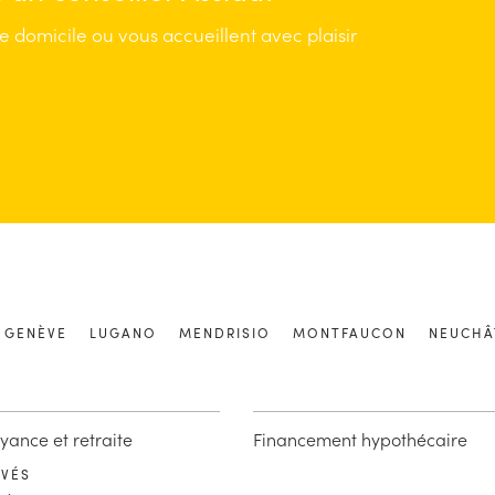
re domicile ou vous accueillent avec plaisir
GENÈVE
LUGANO
MENDRISIO
MONTFAUCON
NEUCHÂ
yance et retraite
Financement hypothécaire
IVÉS