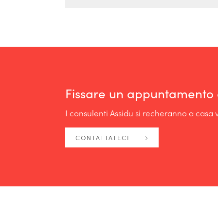
Fissare un appuntamento 
I consulenti Assidu si recheranno a casa v
CONTATTATECI